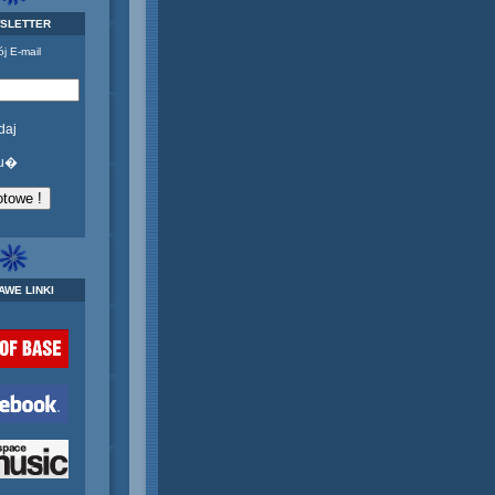
SLETTER
j E-mail
daj
u�
AWE LINKI