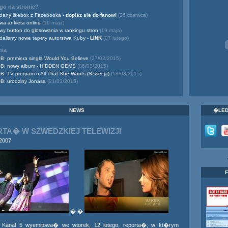
o na stronie?
dany likebox z Facebooka -
dopisz sie do fanow!
(26 czerwca)
wa ankieta online
(19 maja)
wy button do glosowania w rankingu stron
(19 maja)
dalismy nowe tapety autorstwa Kuby -
LINK
(07 lutego)
nia
B: premiera singla Would You Believe
(27/02/2015)
B: nowy album - HIDDEN GEMS
(06/03/2015)
B: TV program o All That She Wants (Szwecja)
(18/03/2015)
B: urodziny Jonasa
(21/03/2015)
NEWS
�LED
TA� W SZWEDZKIEJ TELEWIZJI
 2007
� �
 Kanal 5 wyemitowa� we wtorek, 12 lutego, reporta�, w kt�rym