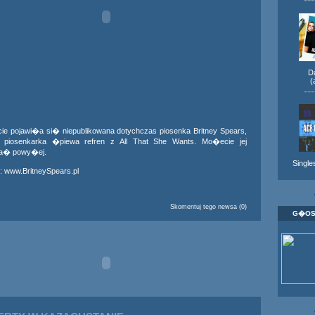
D
(
---
cie pojawi�a si� niepublikowana dotychczas piosenka Britney Spears,
 piosenkarka �piewa refren z All That She Wants. Mo�ecie jej
a� powy�ej.
Singles
:
www.BritneySpears.pl
Skomentuj tego newsa (0)
G�OS