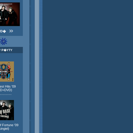
JD�
P P�YTY
st Hits '09
CD+DVD)
--------
f Fortune '09
singiel)
--------