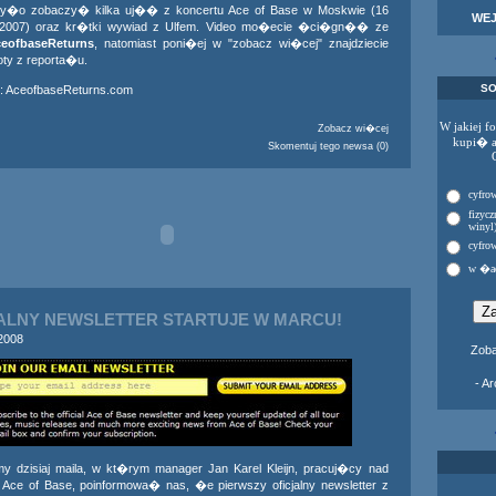
�o zobaczy� kilka uj�� z koncertu Ace of Base w Moskwie (16
WE
a 2007) oraz kr�tki wywiad z Ulfem. Video mo�ecie �ci�gn�� ze
eofbaseReturns
, natomiast poni�ej w "zobacz wi�cej" znajdziecie
ty z reporta�u.
SO
:
AceofbaseReturns.com
W jakiej f
Zobacz wi�cej
kupi� 
Skomentuj tego newsa (0)
cyfrow
fizycz
winyl
cyfrow
w �a
ALNY NEWSLETTER STARTUJE W MARCU!
 2008
Zoba
- A
y dzisiaj maila, w kt�rym manager Jan Karel Kleijn, pracuj�cy nad
Ace of Base, poinformowa� nas, �e pierwszy oficjalny newsletter z