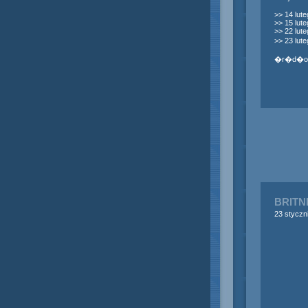
>> 14 lute
>> 15 lut
>> 22 lut
>> 23 lut
�r�d�o
BRITN
23 styczn