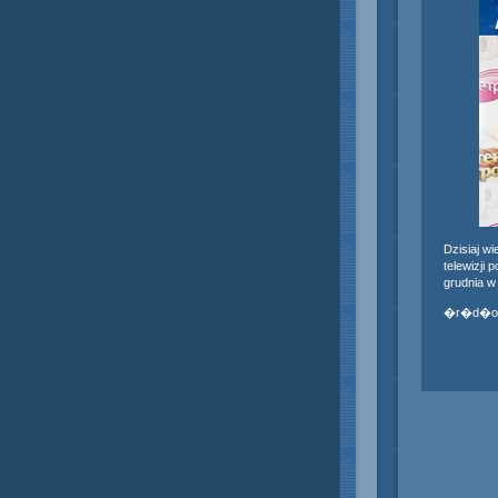
Dzisiaj w
telewizji
grudnia w
�r�d�o