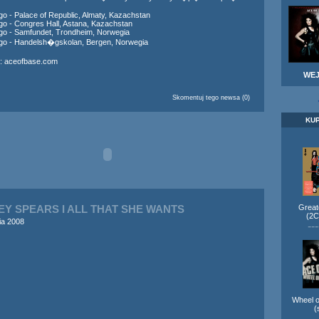
go - Palace of Republic, Almaty, Kazachstan
ego - Congres Hall, Astana, Kazachstan
ego - Samfundet, Trondheim, Norwegia
ego - Handelsh�gskolan, Bergen, Norwegia
:
aceofbase.com
WE
Skomentuj tego newsa (0)
KU
EY SPEARS I ALL THAT SHE WANTS
Greate
(2
ia 2008
---
Wheel o
(
---