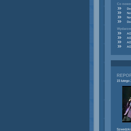
Co noweg
Do
No
No
Do
Wydarze
AO
AO
AO
AO
REPOR
15 lutego
Szwedzki