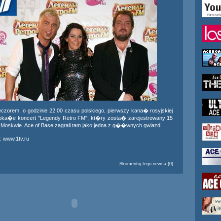
ieczorem, o godzinie 22:00 czasu polskiego, pierwszy kana� rosyjskiej
 poka�e koncert "Legendy Retro FM", kt�ry zosta� zarejestrowany 15
 Moskwie. Ace of Base zagrali tam jako jedna z g��wnych gwiazd.
:
www.1tv.ru
Skomentuj tego newsa (0)