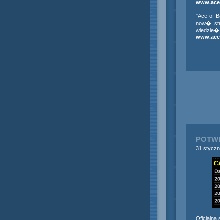
www.ace
"Ace of 
now� str
wiedzie
www.ace
POTW
31 styczn
Oficjalna