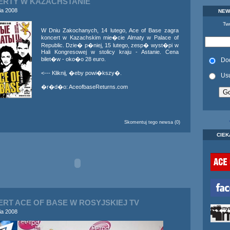
RTY W KAZACHSTANIE
ia 2008
NEW
Twó
W Dniu Zakochanych, 14 lutego, Ace of Base zagra
koncert w Kazachskim mie�cie Almaty w Palace of
Republic. Dzie� p�niej, 15 lutego, zesp� wyst�pi w
Hali Kongresowej w stolicy kraju - Astanie. Cena
bilet�w - oko�o 28 euro.
Do
<--- Kliknij, �eby powi�kszy�.
Us
�r�d�o:
AceofbaseReturns.com
Skomentuj tego newsa (0)
CIEK
RT ACE OF BASE W ROSYJSKIEJ TV
ia 2008