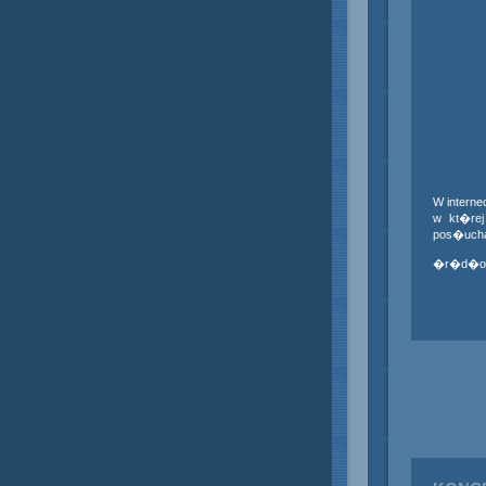
W interne
w kt�rej
pos�uch
�r�d�o