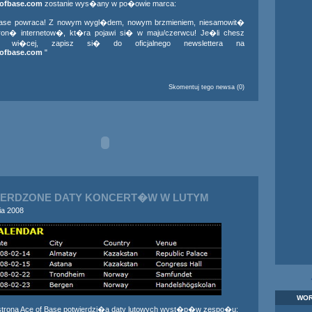
ofbase.com
zostanie wys�any w po�owie marca:
Base powraca! Z nowym wygl�dem, nowym brzmieniem, niesamowit�
on� internetow�, kt�ra pojawi si� w maju/czerwcu! Je�li chesz
� wi�cej, zapisz si� do oficjalnego newslettera na
ofbase.com
"
Skomentuj tego newsa (0)
IERDZONE DATY KONCERT�W W LUTYM
ia 2008
WOR
 strona Ace of Base potwierdzi�a daty lutowych wyst�p�w zespo�u: