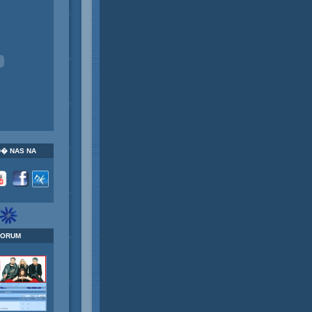
� NAS NA
FORUM