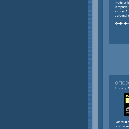
mo�na by
listopad
strony
Ac
screensho
�r�d�o
OFICJ
11 lutego
Dostali�m
powrotem 