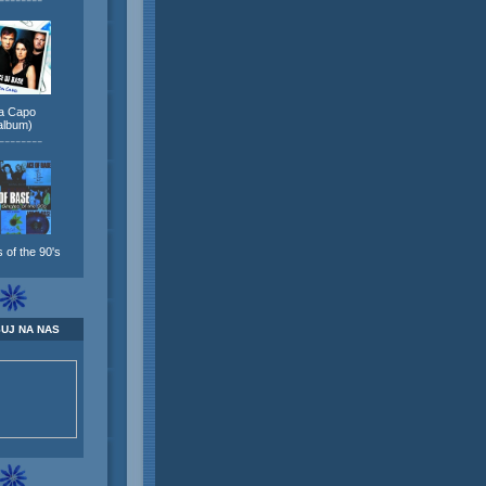
a Capo
album)
--------
 of the 90's
UJ NA NAS