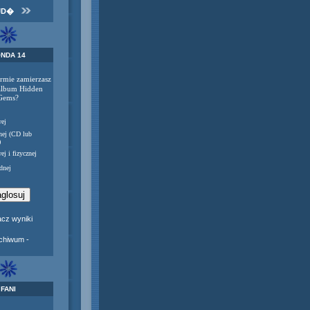
JD�
NDA 14
ormie zamierzasz
album Hidden
Gems?
ej
nej (CD lub
)
ej i fizycznej
dnej
cz wyniki
rchiwum -
FANI