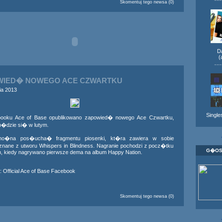
Skomentuj tego newsa (0)
D
(
---
WIED� NOWEGO ACE CZWARTKU
ia 2013
Singles
ooku Ace of Base opublikowano zapowied� nowego Ace Czwartku,
�dzie si� w lutym.
�na pos�ucha� fragmentu piosenki, kt�ra zawiera w sobie
znane z utworu Whispers in Blindness. Nagranie pochodzi z pocz�tku
G�OS
ch, kiedy nagrywano pierwsze dema na album Happy Nation.
:
Official Ace of Base Facebook
Skomentuj tego newsa (0)