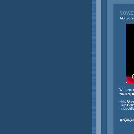
NOWE 
14 styczn
W Intern
zawieraj�
- klip Giv
- klip Bea
- niepubl
�r�d�o