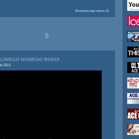
Skomentuj tego newsa (0)
ʦLIWEGO NOWEGO ROKU!
ia 2013