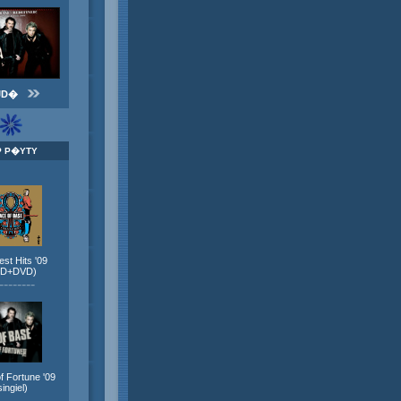
JD�
P P�YTY
st Hits '09
CD+DVD)
--------
f Fortune '09
singiel)
--------