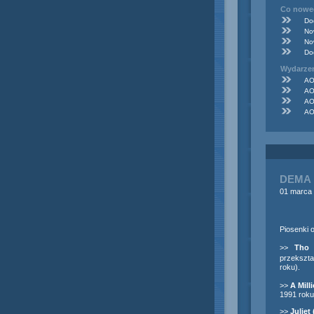
Co noweg
Do
No
No
Do
Wydarze
AO
AO
AO
AO
DEMA 
01 marca
Piosenki 
>>
Tho 
przekszt
roku).
>>
A Mill
1991 roku
>>
Juliet