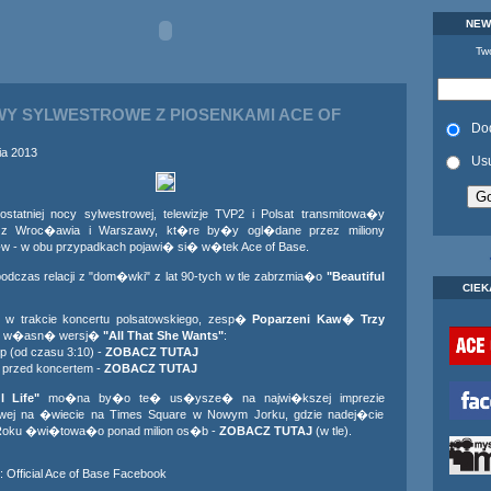
NEW
Twó
Y SYLWESTROWE Z PIOSENKAMI ACE OF
Do
ia 2013
Us
statniej nocy sylwestrowej, telewizje TVP2 i Polsat transmitowa�y
 z Wroc�awia i Warszawy, kt�re by�y ogl�dane przez miliony
w - w obu przypadkach pojawi� si� w�tek Ace of Base.
dczas relacji z "dom�wki" z lat 90-tych w tle zabrzmia�o
"Beautiful
CIEK
t w trakcie koncertu polsatowskiego, zesp�
Poparzeni Kaw� Trzy
 w�asn� wersj�
"All That She Wants"
:
 (od czasu 3:10) -
ZOBACZ TUTAJ
 przed koncertem -
ZOBACZ TUTAJ
l Life"
mo�na by�o te� us�ysze� na najwi�kszej imprezie
owej na �wiecie na Times Square w Nowym Jorku, gdzie nadej�cie
oku �wi�towa�o ponad milion os�b -
ZOBACZ TUTAJ
(w tle).
:
Official Ace of Base Facebook