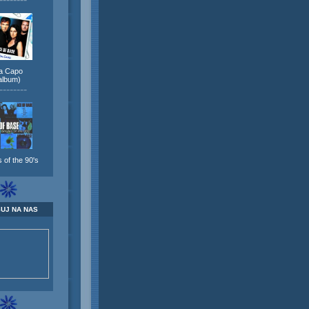
a Capo
album)
--------
 of the 90's
UJ NA NAS