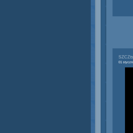
SZCZ
01 styczn