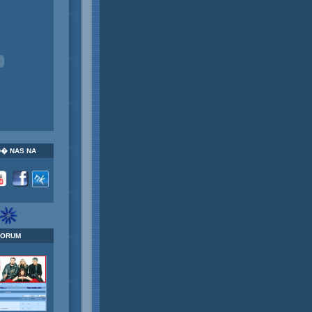
� NAS NA
FORUM