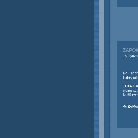
ZAPO
13 styczn
Na Faceb
kt�ry odb
TUTAJ
mo
elementy 
lat 90-ty
�r�d�o