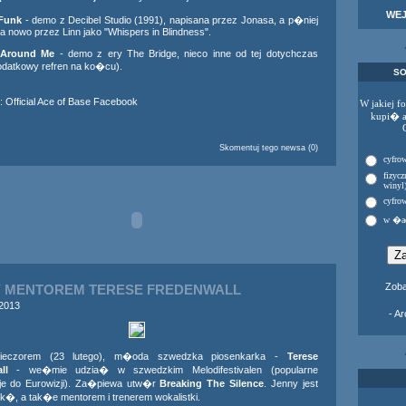
WE
Funk
- demo z Decibel Studio (1991), napisana przez Jonasa, a p�niej
a nowo przez Linn jako "Whispers in Blindness".
 Around Me
- demo z ery The Bridge, nieco inne od tej dotychczas
odatkowy refren na ko�cu).
SO
:
Official Ace of Base Facebook
W jakiej f
kupi� 
Skomentuj tego newsa (0)
cyfrow
fizycz
winyl
cyfrow
w �a
Zoba
 MENTOREM TERESE FREDENWALL
 2013
- A
 wieczorem (23 lutego), m�oda szwedzka piosenkarka -
Terese
ll
- we�mie udzia� w szwedzkim Melodifestivalen (popularne
cje do Eurowizji). Za�piewa utw�r
Breaking The Silence
. Jenny jest
k�, a tak�e mentorem i trenerem wokalistki.