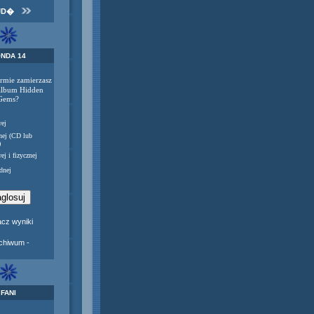
JD�
NDA 14
ormie zamierzasz
album Hidden
Gems?
ej
nej (CD lub
)
ej i fizycznej
dnej
cz wyniki
rchiwum -
FANI