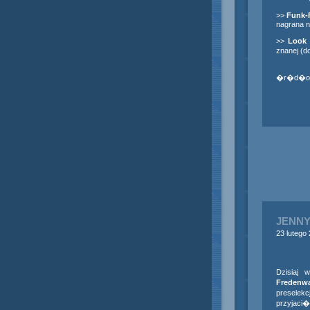
>>
Funk-
nagrana n
>>
Look
znanej (d
�r�d�o
JENNY
23 lutego
Dzisiaj
Fredenwa
preselek
przyjaci�