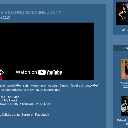
VIDEO PROMOCYJNE JENNY
ia 2013
WE
KU
Greate
ecie pojawi�o si� video promocyjne Jenny (obejrzyj powy�ej),
(2
ce niepublikowane dotychczas materia�y:
---
e Me The Faith
t of My Heart
ikowane sceny z teledysku Here I Am
:
Official Jenny Berggren Facebook
Wheel o
(
---