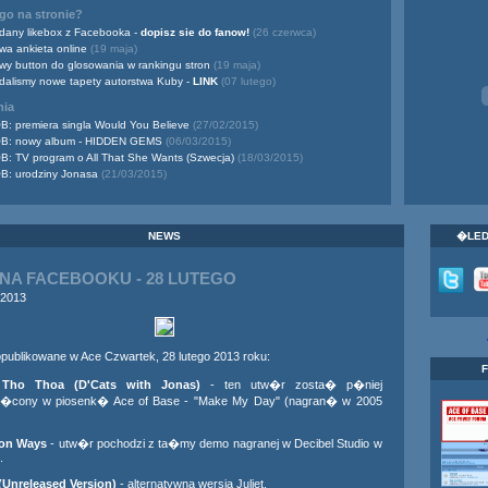
o na stronie?
dany likebox z Facebooka -
dopisz sie do fanow!
(26 czerwca)
wa ankieta online
(19 maja)
wy button do glosowania w rankingu stron
(19 maja)
dalismy nowe tapety autorstwa Kuby -
LINK
(07 lutego)
nia
B: premiera singla Would You Believe
(27/02/2015)
B: nowy album - HIDDEN GEMS
(06/03/2015)
B: TV program o All That She Wants (Szwecja)
(18/03/2015)
B: urodziny Jonasa
(21/03/2015)
NEWS
�LED
NA FACEBOOKU - 28 LUTEGO
 2013
opublikowane w Ace Czwartek, 28 lutego 2013 roku:
Tho Thoa (D'Cats with Jonas)
- ten utw�r zosta� p�niej
a�cony w piosenk� Ace of Base - "Make My Day" (nagran� w 2005
ion Ways
- utw�r pochodzi z ta�my demo nagranej w Decibel Studio w
.
 (Unreleased Version)
- alternatywna wersja Juliet.