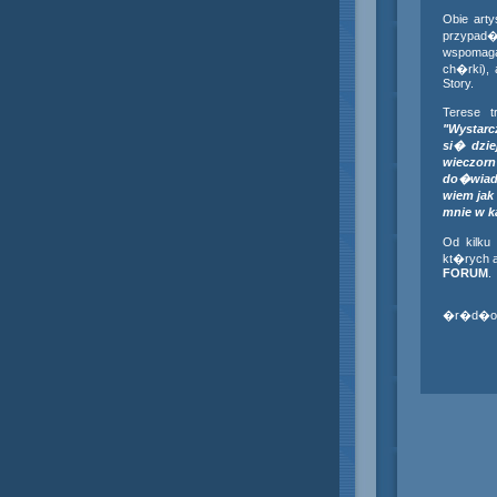
Obie arty
przypad�
wspomaga
ch�rki),
Story.
Terese t
"Wystarc
si� dzi
wieczor
do�wiadc
wiem jak 
mnie w ka
Od kilku
kt�rych 
FORUM
.
�r�d�o