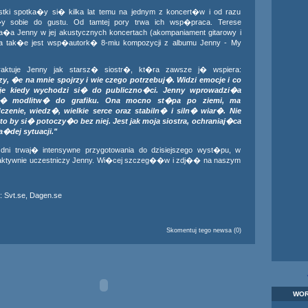
stki spotka�y si� kilka lat temu na jednym z koncert�w i od razu
y sobie do gustu. Od tamtej pory trwa ich wsp�praca. Terese
�a Jenny w jej akustycznych koncertach (akompaniament gitarowy i
 a tak�e jest wsp�autork� 8-miu kompozycji z albumu Jenny - My
raktuje Jenny jak starsz� siostr�, kt�ra zawsze j� wspiera:
zy, �e na mnie spojrzy i wie czego potrzebuj�. Widzi emocje i co
eje kiedy wychodzi si� do publiczno�ci. Jenny wprowadzi�a
n� modlitw� do grafiku. Ona mocno st�pa po ziemi, ma
zenie, wiedz�, wielkie serce oraz stabiln� i siln� wiar�. Nie
to by si� potoczy�o bez niej. Jest jak moja siostra, ochraniaj�ca
�dej sytuacji."
 dni trwaj� intensywne przygotowania do dzisiejszego wyst�pu, w
aktywnie uczestniczy Jenny. Wi�cej szczeg��w i zdj�� na naszym
:
Svt.se
,
Dagen.se
Skomentuj tego newsa (0)
WOR