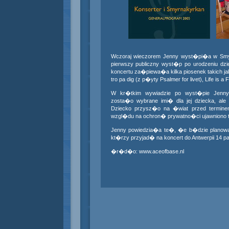
Wczoraj wieczorem Jenny wyst�pi�a w Smy
pierwszy publiczny wyst�p po urodzeniu dzie
koncertu za�piewa�a kilka piosenek takich jak
tro pa dig (z p�yty Psalmer for livet), Life is a 
W kr�tkim wywiadzie po wyst�pie Jenny
zosta�o wybrane imi� dla jej dziecka, al
Dziecko przysz�o na �wiat przed termine
wzgl�du na ochron� prywatno�ci ujawniono to
Jenny powiedzia�a te�, �e b�dzie planowa
kt�rzy przyjad� na koncert do Antwerpii 14 p
�r�d�o: www.aceofbase.nl