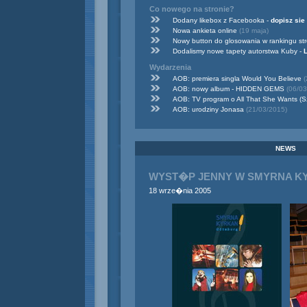
Co nowego na stronie?
Dodany likebox z Facebooka -
dopisz sie
Nowa ankieta online
(19 maja)
Nowy button do glosowania w rankingu st
Dodalismy nowe tapety autorstwa Kuby -
Wydarzenia
AOB: premiera singla Would You Believe
(
AOB: nowy album - HIDDEN GEMS
(06/03
AOB: TV program o All That She Wants (
AOB: urodziny Jonasa
(21/03/2015)
NEWS
WYST�P JENNY W SMYRNA K
18 wrze�nia 2005