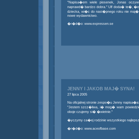
"Napisa�em wiele piosenek, Jonas oczywi
naprawd� bardzo dobra." Ulf doda� te�, �e 
dziecka, wi�c do nast�pnego roku nie maj�
nowe wydawnictwo.
�r�d�o:
www.expressen.se
JENNY I JAKOB MAJ� SYNA!
27 lipca 2005
Na oficjalnej stronie zespo�u Jenny napisa�a
"Jestem szcz�liwa, i� mog� wam powiedzi
oboje czujemy si� �wietnie."
�yczymy ca�ej rodzinie wszystkiego najlepsz
�r�d�o:
www.aceofbase.com