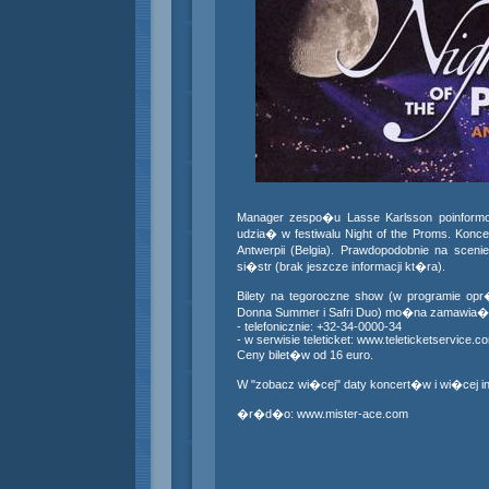
Manager zespo�u Lasse Karlsson poinfor
udzia� w festiwalu Night of the Proms. Kon
Antwerpii (Belgia). Prawdopodobnie na sceni
si�str (brak jeszcze informacji kt�ra).
Bilety na tegoroczne show (w programie op
Donna Summer i Safri Duo) mo�na zamawia�
- telefonicznie: +32-34-0000-34
- w serwisie teleticket:
www.teleticketservice.c
Ceny bilet�w od 16 euro.
W "zobacz wi�cej" daty koncert�w i wi�cej info
�r�d�o:
www.mister-ace.com