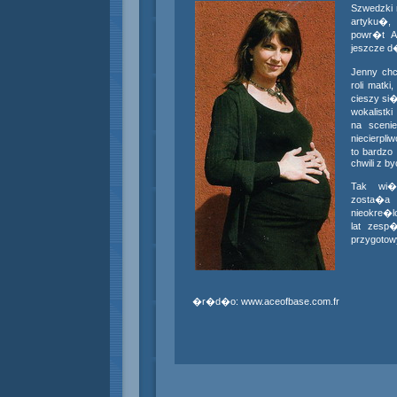
Szwedzki
artyku�
powr�t A
jeszcze 
Jenny ch
roli matk
cieszy si�
wokalistk
na scen
niecierpl
to bardzo
chwili z b
Tak wi�
zosta�
nieokre�lo
lat zesp
przygotow
�r�d�o:
www.aceofbase.com.fr