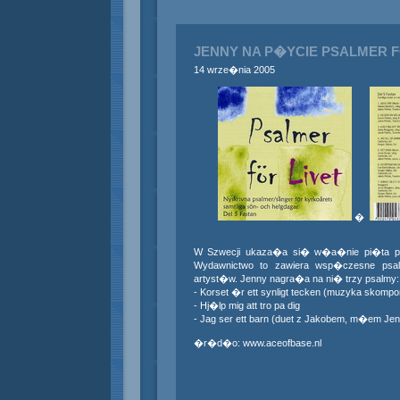
JENNY NA P�YCIE PSALMER FO
14 wrze�nia 2005
�
W Szwecji ukaza�a si� w�a�nie pi�ta p�y
Wydawnictwo to zawiera wsp�czesne psa
artyst�w. Jenny nagra�a na ni� trzy psalmy:
- Korset �r ett synligt tecken (muzyka skomp
- Hj�lp mig att tro pa dig
- Jag ser ett barn (duet z Jakobem, m�em Jen
�r�d�o: www.aceofbase.nl