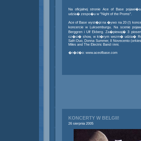
Na oficjalnej stronie Ace of Base pojawi�
udzia� zespo�u w "Night of the Proms".
Ace of Base wyst�pi na �ywo na 20 (!) koncert
koncercie w Luksemburgu. Na scenie poja
Berggren i Ulf Ekberg. Za�piewaj� 3 piose
cz�ci� show, w kt�rym wezm� udzia� Rog
Safri Duo, Donna Summer, Il Novecento (orkies
Miles and The Electric Band i inni.
�r�d�o:
www.aceofbase.com
KONCERTY W BELGII!
26 sierpnia 2005