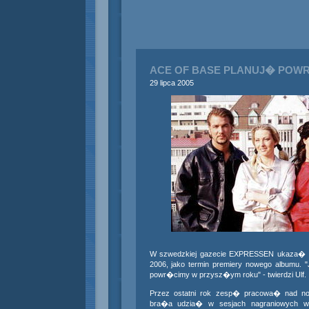
ACE OF BASE PLANUJ� POW
29 lipca 2005
W szwedzkiej gazecie EXPRESSEN ukaza� s
2006, jako termin premiery nowego albumu. 
powr�cimy w przysz�ym roku" - twierdzi Ulf.
Przez ostatni rok zesp� pracowa� nad 
bra�a udzia� w sesjach nagraniowych w 